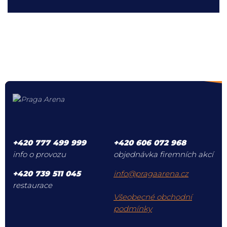
+420 777 499 999
+420 606 072 968
info o provozu
objednávka firemních akcí
+420 739 511 045
info@pragaarena.cz
restaurace
Všeobecné obchodní
podmínky