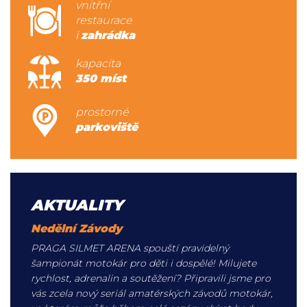
vnitřní
restaurace
i
zahrádka
kapacita
350 míst
prostorné
parkoviště
AKTUALITY
Nedělní Závody
PRAGA SILMET ARENA spouští pravidelný
šampionát motokár pro děti i dospělé! Milujete
rychlost, adrenalin a soutěžení? Připravili jsme pro
vás zcela nový seriál amatérských závodů motokár,