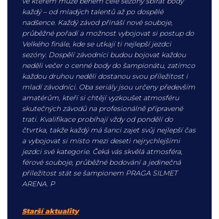
ve kterém může během celé sezóny sbírat body
každý – od mladých talentů až po dospělé
nadšence. Každý závod přináší nové souboje,
průběžné pořadí a možnost vybojovat si postup do
Velkého finále, kde se utkají ti nejlepší jezdci
sezóny. Dospělí závodníci budou bojovat každou
neděli večer o cenné body do šampionátu, zatímco
každou druhou neděli dostanou svou příležitost i
mladí závodníci. Oba seriály jsou určeny především
amatérům, kteří si chtějí vyzkoušet atmosféru
skutečných závodů na profesionálně připravené
trati. Kvalifikace probíhají vždy od pondělí do
čtvrtka, takže každý má šanci zajet svůj nejlepší čas
a vybojovat si místo mezi deseti nejrychlejšími
jezdci své kategorie. Čeká vás skvělá atmosféra,
férové souboje, průběžné bodování a jedinečná
příležitost stát se šampionem PRAGA SILMET
ARENA. P
Starší aktuality